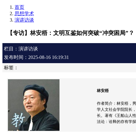
首页
思想学术
演讲访谈
【专访】林安梧：文明互鉴如何突破“冲突困局”？
栏目：演讲访谈
发布时间：2025-08-16 16:19:31
标签：
林安梧
作者简介：林安梧，
学人文社会学院院长
长。著有《王船山人性
法论﹕诠释的存有学