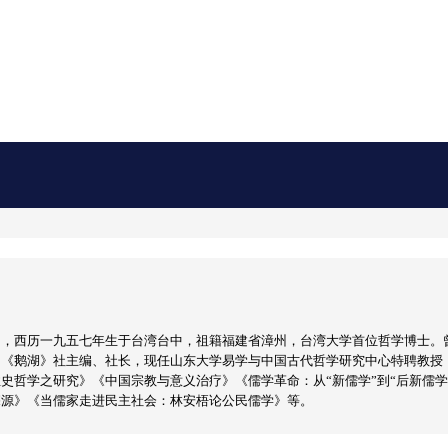
男，西历一九五七年生于台湾台中，祖籍福建省漳州，台湾大学首位哲学博士。
，《鹅湖》社主编、社长，现任山东大学易学与中国古代哲学研究中心特聘教授
史哲学之研究》《中国宗教与意义治疗》《儒学革命：从“新儒学”到“后新儒
探源》《当儒家走进民主社会：林安梧论公民儒学》等。