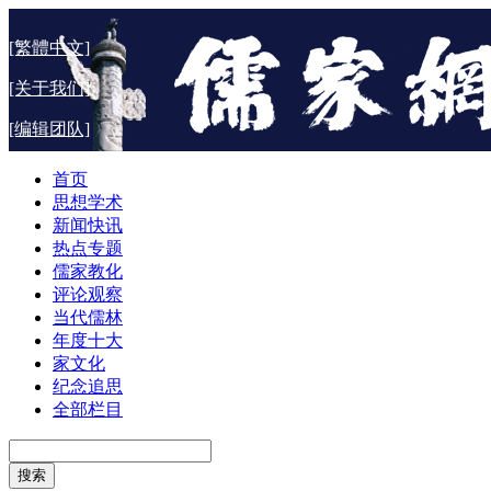
[繁體中文]
[关于我们]
[编辑团队]
首页
思想学术
新闻快讯
热点专题
儒家教化
评论观察
当代儒林
年度十大
家文化
纪念追思
全部栏目
搜索