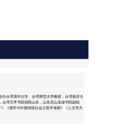
曾任台湾清华大学、台湾师范大学教授，台湾慈济大
，台湾元亨书院创院山长，山东尼山圣源书院副院
学”》《儒学与中国传统社会之哲学省察》《人文学方