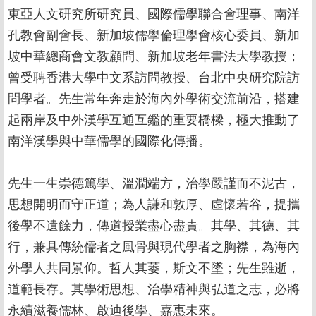
東亞人文研究所研究員、國際儒學聯合會理事、南洋
孔教會副會長、新加坡儒學倫理學會核心委員、新加
坡中華總商會文教顧問、新加坡老年書法大學教授；
曾受聘香港大學中文系訪問教授、台北中央研究院訪
問學者。先生常年奔走於海內外學術交流前沿，搭建
起兩岸及中外漢學互通互鑑的重要橋樑，極大推動了
南洋漢學與中華儒學的國際化傳播。
先生一生崇德篤學、溫潤端方，治學嚴謹而不泥古，
思想開明而守正道；為人謙和敦厚、虛懷若谷，提攜
後學不遺餘力，傳道授業盡心盡責。其學、其德、其
行，兼具傳統儒者之風骨與現代學者之胸襟，為海內
外學人共同景仰。哲人其萎，斯文不墜；先生雖逝，
道範長存。其學術思想、治學精神與弘道之志，必將
永續滋養儒林、啟迪後學、嘉惠未來。