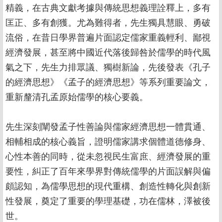
精義，在古典文獻考據與傳統思想義理詮釋上，多有
匡正、多有創獲。尤為難得者，先生獨具慧眼、勇破
流俗，在昔日學界普遍片面認定儒家重義輕利、鄙視
經濟發展，甚至將中國近代落後歸咎於儒學的時代風
氣之下，先生力排眾議、獨樹新論，先後發表《孔子
的經濟思想》《孟子的經濟思想》等系列重要論文，
重新釐清孔孟原始儒學的核心要義。
先生深刻闡發孟子性善論與儒家經濟思想一體貫通、
相輔相成的核心義旨，證明儒家講求個體道德修身、
心性本善的同時，從未忽視民生富庶、經濟發展的重
要性，糾正了百年來學界對傳統儒學的片面誤解與偏
頗認知，為儒學思想的現代重構、創造性轉化與創新
性發展，奠定了重要的學理基礎，功在儒林，澤被後
世。