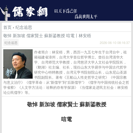
首页
›
纪念追思
敬悼 新加坡 儒家賢士 蘇新鋈教授 唁電丨林安梧
纪念追思
2026-06-10 08:16:37
作者简介：林安梧，男，西历一九五七年生于台湾台中，祖
籍福建省漳州，台湾大学首位哲学博士。曾任台湾清华大
学、台湾师范大学教授，台湾慈济大学人文社会学院院长，
《鹅湖》社主编、社长，现任山东大学易学与中国古代哲学
研究中心特聘教授，台湾元亨书院创院山长，山东尼山圣源
书院副院长。著有《王船山人性史哲学之研究》《中国宗教
与意义治疗》《儒学革命：从“新儒学”到“后新儒学”》《儒学与中国传统社会之哲
学省察》《人文学方法论﹕诠释的存有学探源》《当儒家走进民主社会：林安梧
论公民儒学》等。
敬悼 新加坡 儒家賢士 蘇新鋈教授
唁電