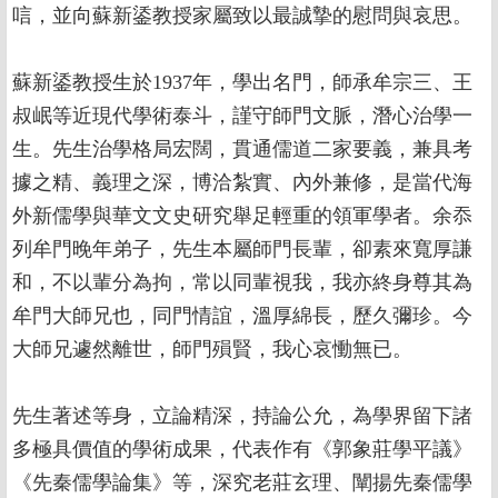
唁，並向蘇新鋈教授家屬致以最誠摯的慰問與哀思。
蘇新鋈教授生於1937年，學出名門，師承牟宗三、王
叔岷等近現代學術泰斗，謹守師門文脈，潛心治學一
生。先生治學格局宏闊，貫通儒道二家要義，兼具考
據之精、義理之深，博洽紮實、內外兼修，是當代海
外新儒學與華文文史研究舉足輕重的領軍學者。余忝
列牟門晚年弟子，先生本屬師門長輩，卻素來寬厚謙
和，不以輩分為拘，常以同輩視我，我亦終身尊其為
牟門大師兄也，同門情誼，溫厚綿長，歷久彌珍。今
大師兄遽然離世，師門殞賢，我心哀慟無已。
先生著述等身，立論精深，持論公允，為學界留下諸
多極具價值的學術成果，代表作有《郭象莊學平議》
《先秦儒學論集》等，深究老莊玄理、闡揚先秦儒學