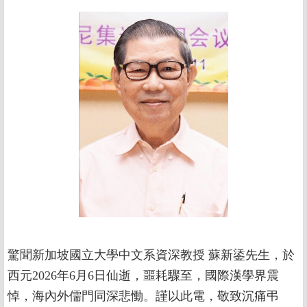
驚聞新加坡國立大學中文系資深教授 蘇新鋈先生，於
西元2026年6月6日仙逝，噩耗驟至，國際漢學界震
悼，海內外儒門同深悲慟。謹以此電，敬致沉痛弔