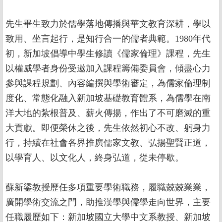
先生畢生致力於儒學落地傳播與華文教育深耕，學以
致用、坐言起行，是知行合一的儒者典範。1980年代
初，新加坡倡導中學生修讀《儒家倫理》課程，先生
以權威學者身份受邀加入課程籌備委員會，傾盡心力
參與課程規劃、內容編撰與學術審定，為儒家倫理制
度化、常態化融入新加坡基礎教育體系，為儒學在南
洋大地的紮根普及、薪火傳揚，作出了不可磨滅的重
大貢獻。即便榮休之後，先生依然初心不改、躬身力
行，持續在社會各界推廣儒家文教、弘揚聖賢正道，
以學育人、以文化人，終身弘道，從未停歇。
蘇新鋈教授歷任多項重要學術職務，履職兢兢業業，
廣開學術交流之門，助推漢學與儒學走向世界，主要
任職履歷如下：新加坡國立大學中文系教授、新加坡