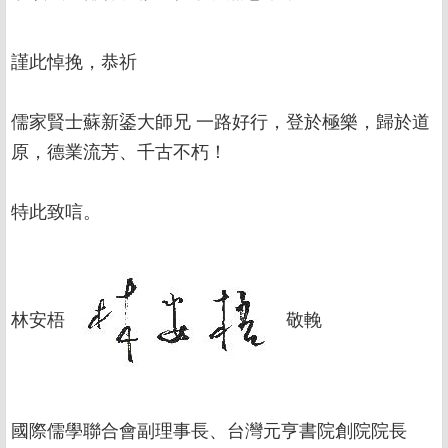
謹此悼挽，恭祈
儒家賢士蘇新鋈大師兄 一路好行，登於極樂，歸於道
原，德業流芳、千古不朽！
特此致唁。
林安梧
敬輓
國際儒學聯合會副理事長、台灣元亨書院創院院長