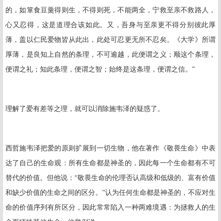
的，如箪食豆羹得则生，不得则死，不能两全，宁救至亲不救路人，
心又忍得，这是道理合该如此。又，吾身与至亲更不得分别彼此厚
薄，盖以仁民爱物皆从此出，此处可忍更无所不忍矣。《大学》所谓
厚薄，是良知上自然的条理，不可逾越，此便谓之义；顺这个条理，
便谓之礼；知此条理，便谓之智；始终是这条理，便谓之信。”
理解了爱有差等之理，就可以消除施韦泽的疑惑了。
西哲施韦泽把爱的原则扩展到一切生物，他在著作《敬畏生命》中表
达了自己的生命观：所有生命都是神圣的，因此每一个生命都有不可
替代的价值。但他说：“敬畏生命的伦理否认高级和低级的、富有价值
和缺少价值的生命之间的区分。”认为任何生命都是神圣的，不应对生
命的价值序列有所区分，因此常常陷入一种两难境遇：为拯救人的生