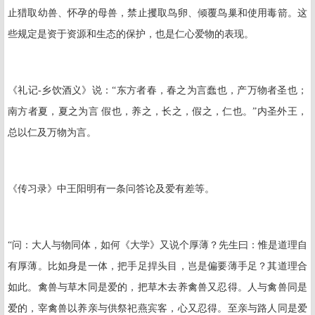
止猎取幼兽、怀孕的母兽，禁止攫取鸟卵、倾覆鸟巢和使用毒箭。这
些规定是资于资源和生态的保护，也是仁心爱物的表现。
《礼记
-
乡饮酒义》说：“东方者春，春之为言蠢也，产万物者圣也；
南方者夏，夏之为言 假也，养之，长之，假之，仁也。”内圣外王，
总以仁及万物为言。
《传习录》中王阳明有一条问答论及爱有差等。
“问：大人与物同体，如何《大学》又说个厚薄？先生曰：惟是道理自
有厚薄。比如身是一体，把手足捍头目，岂是偏要薄手足？其道理合
如此。禽兽与草木同是爱的，把草木去养禽兽又忍得。人与禽兽同是
爱的，宰禽兽以养亲与供祭祀燕宾客，心又忍得。至亲与路人同是爱