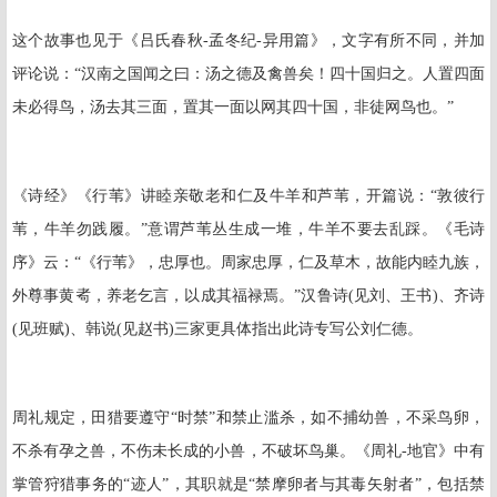
这个故事也见于《吕氏春秋
-
孟冬纪
-
异用篇》，文字有所不同，并加
评论说：“汉南之国闻之曰：汤之德及禽兽矣！四十国归之。人置四面
未必得鸟，汤去其三面，置其一面以网其四十国，非徒网鸟也。”
《诗经》《行苇》讲睦亲敬老和仁及牛羊和芦苇，开篇说：“敦彼行
苇，牛羊勿践履。”意谓芦苇丛生成一堆，牛羊不要去乱踩。《毛诗
序》云：“《行苇》，忠厚也。周家忠厚，仁及草木，故能内睦九族，
外尊事黄耇，养老乞言，以成其福禄焉。”汉鲁诗
(
见刘、王书
)
、齐诗
(
见班赋
)
、韩说
(
见赵书
)
三家更具体指出此诗专写公刘仁德。
周礼规定，田猎要遵守“时禁”和禁止滥杀，如不捕幼兽，不采鸟卵，
不杀有孕之兽，不伤未长成的小兽，不破坏鸟巢。《周礼
-
地官》中有
掌管狩猎事务的“迹人”，其职就是“禁摩卵者与其毒矢射者”，包括禁