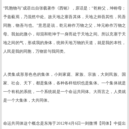
“民胞物与”成语出自张载著作《西铭》，原话是：“乾称父，坤称母；
予兹藐焉，乃混然中处。故天地之塞吾其体，天地之帅吾其性，民吾
同胞，物吾与也。”意思是说，乾元称作万物之父，坤元称作万物之
母。我如此微小，却混和乾坤于一身而处于天地之间。所以充塞于天
地之间的气，形成我的身体，统帅天地万物的天道，就是我的本性，
人民是我的同胞，万物皆与我同类。
人类集成形形色色的集体，小则家庭、家族、宗族，大则民族、国
家、社会、天下，都是集体，各种各样组织也是集体。一个集体就是
一个有机的系统，一个系统就是一个命运共同体。大而言之，人类就
是一个大集体，大共同体。
命运共同体这个概念是东海于
2012
年
4
月
6
日一则微博【同体】中提出