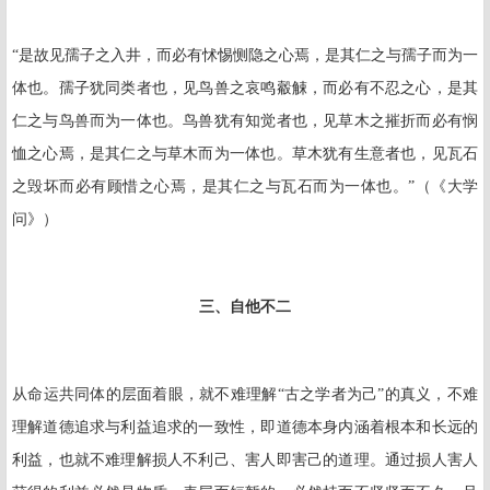
“是故见孺子之入井，而必有怵惕恻隐之心焉，是其仁之与孺子而为一
体也。孺子犹同类者也，见鸟兽之哀鸣觳觫，而必有不忍之心，是其
仁之与鸟兽而为一体也。鸟兽犹有知觉者也，见草木之摧折而必有悯
恤之心焉，是其仁之与草木而为一体也。草木犹有生意者也，见瓦石
之毁坏而必有顾惜之心焉，是其仁之与瓦石而为一体也。”（《大学
问》）
三、自他不二
从命运共同体的层面着眼，就不难理解“古之学者为己”的真义，不难
理解道德追求与利益追求的一致性，即道德本身内涵着根本和长远的
利益，也就不难理解损人不利己、害人即害己的道理。通过损人害人