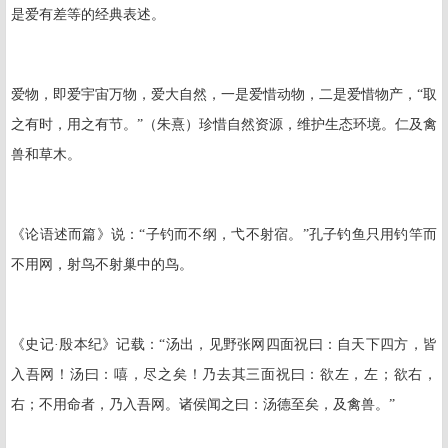
是爱有差等的经典表述。
爱物，即爱宇宙万物，爱大自然，一是爱惜动物，二是爱惜物产，“取
之有时，用之有节。”（朱熹）珍惜自然资源，维护生态环境。仁及禽
兽和草木。
《论语述而篇》说：“子钓而不纲，弋不射宿。”孔子钓鱼只用钓竿而
不用网，射鸟不射巢中的鸟。
《史记·殷本纪》记载：“汤出，见野张网四面祝曰：自天下四方，皆
入吾网！汤曰：嘻，尽之矣！乃去其三面祝曰：欲左，左；欲右，
右；不用命者，乃入吾网。诸侯闻之曰：汤德至矣，及禽兽。”