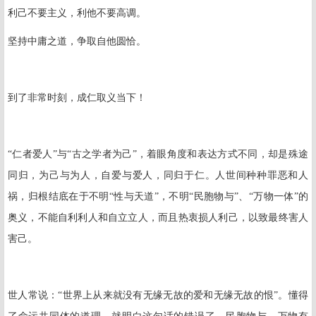
利己不要主义，利他不要高调。
坚持中庸之道，争取自他圆恰。
到了非常时刻，成仁取义当下！
“仁者爱人”与“古之学者为己”，着眼角度和表达方式不同，却是殊途
同归，为己与为人，自爱与爱人，同归于仁。人世间种种罪恶和人
祸，归根结底在于不明“性与天道”，不明“民胞物与”、“万物一体”的
奥义，不能自利利人和自立立人，而且热衷损人利己，以致最终害人
害己。
世人常说：“世界上从来就没有无缘无故的爱和无缘无故的恨”。懂得