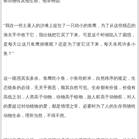
命而牺牲其他生命。他举例说
:
“我在一些土著人的沙滩上捉住了一只幼小的鱼鹰，为了从这些残忍的
渔夫手中收下它，我出钱把它买了下来。可是这个时候陷入了困惑，
是每天让这只鱼鹰挨饿呢？还是为了使它活下来，每天杀死许多小
鱼？”
这一困惑其实多余。鱼鹰吃小鱼，小鱼吃虾米，自然秩序的规定，生
态链条的必须，无关乎善恶，顺其自然可也。生命都有价值，价值有
高低之别，人类高于动物，动物高于植物，故人权高于动物权，对人
的爱超过对动植物的爱，都是情理之常。必要时为了人的生存而牺牲
动物生命，理所当然，不得不然。