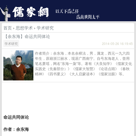
首页
›
思想学术
›
学术研究
【余东海】命运共同体论
学术研究
2014-05-26 16:19:45
作者简介：余东海，本名余樟法，男，属龙，西元一九六四
年生，原籍浙江丽水，现居广西南宁。自号东海老人，曾用
笔名萧瑶，网名“东海一枭”等。著有《大良知学》《儒家文化
实践史（先秦部分）》《儒家大智慧》《论语点睛》《春秋
精神》《四书要义》《大人启蒙读本》《儒家法眼》等。
命运共同体论
作者：
余东海