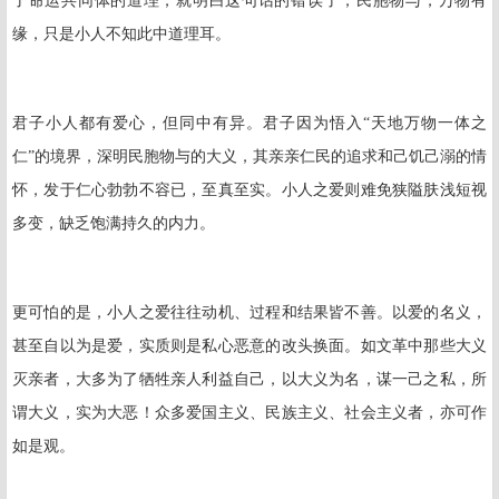
了命运共同体的道理，就明白这句话的错误了，民胞物与，万物有
缘，只是小人不知此中道理耳。
君子小人都有爱心，但同中有异。君子因为悟入“天地万物一体之
仁”的境界，深明民胞物与的大义，其亲亲仁民的追求和己饥己溺的情
怀，发于仁心勃勃不容已，至真至实。小人之爱则难免狭隘肤浅短视
多变，缺乏饱满持久的内力。
更可怕的是，小人之爱往往动机、过程和结果皆不善。以爱的名义，
甚至自以为是爱，实质则是私心恶意的改头换面。如文革中那些大义
灭亲者，大多为了牺牲亲人利益自己，以大义为名，谋一己之私，所
谓大义，实为大恶！众多爱国主义、民族主义、社会主义者，亦可作
如是观。