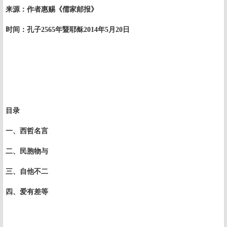
来源：作者惠赐《儒家邮报》
时间：孔子
2565
年暨耶稣
2014
年
5
月
20
日
目录
一、西哲名言
二、民胞物与
三、自他不二
四、爱有差等