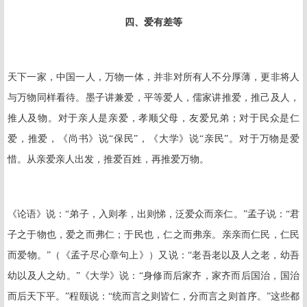
四、爱有差等
天下一家，中国一人，万物一体，并非对所有人不分厚薄，更非将人
与万物同样看待。墨子讲兼爱，平等爱人，儒家讲推爱，推己及人，
推人及物。对于亲人是亲爱，孝顺父母，友爱兄弟；对于民众是仁
爱，推爱，《尚书》说“保民”，《大学》说“亲民”。对于万物是爱
惜。从亲爱亲人出发，推爱百姓，再推爱万物。
《论语》说：“弟子，入则孝，出则悌，泛爱众而亲仁。”孟子说：“君
子之于物也，爱之而弗仁；于民也，仁之而弗亲。亲亲而仁民，仁民
而爱物。”（《孟子尽心章句上》）又说：“老吾老以及人之老，幼吾
幼以及人之幼。”《大学》说：“身修而后家齐，家齐而后国治，国治
而后天下平。”程颐说：“统而言之则皆仁，分而言之则首序。”这些都