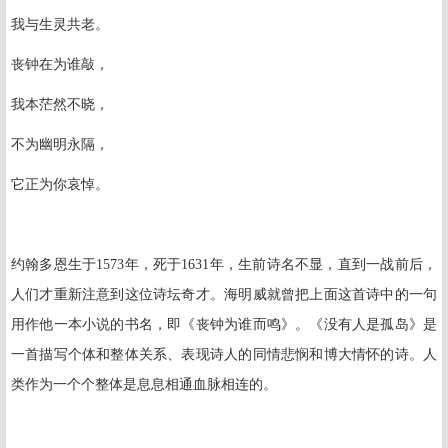
我与生灵共老。
丧钟在为谁敲，
我本茫然不晓，
不为幽明永隔，
它正为你哀悼。
约翰多恩生于
1573
年，死于
1631
年，生前诗名不显，直到一战前后，
人们才重新注意到这位诗坛奇才。海明威就曾把上面这首诗中的一句
用作他一本小说的书名，即《丧钟为谁而鸣》。《没有人是孤岛》是
一首描写个体和整体关系、表现诗人的同情悲悯和博大情怀的诗。人
类作为一个个整体是息息相通血脉相连的。