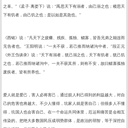
之辜。”《孟子·离娄下》说：“禹思天下有溺者，由己溺之也；稷思天
下有饥者，由己饥之也；是以如是其急也。”
《西铭》说：“凡天下之疲癃、残疾、孤独、鳏寡，皆吾兄弟之颠连而
无告者也。”王阳明说：“一夫不获，若己推而纳诸沟中者。”段正元
《外王刍谈录》说：“天下有溺者，犹己溺之也，天下有饥者，犹己饥
之也，若己推而纳诸沟中。一夫不获其所，则有不安，故曰鳏寡孤独
废疾者。皆有所养也。”
爱人就是爱己，害人必将害己，通过损人利己得到的利益越大，对自
己的危害也将越大。不少人懂得，坑家人就是害自己；但很多人不懂
得，坑国人也会害自己。在一个命运共同体里，厄运和痛苦是会相互
传染的。把绝大多数国民压成弱势群体，是政治的弱智，等于深挖自