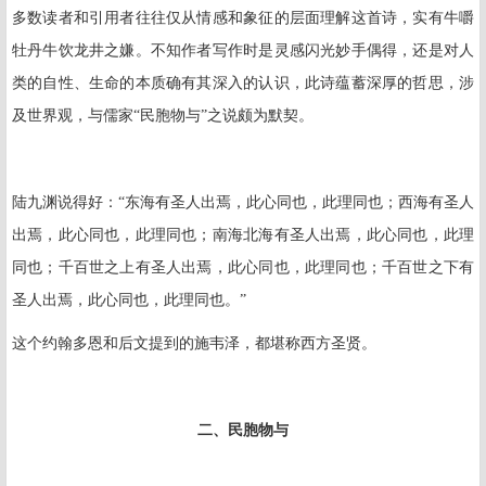
多数读者和引用者往往仅从情感和象征的层面理解这首诗，实有牛嚼
牡丹牛饮龙井之嫌。不知作者写作时是灵感闪光妙手偶得，还是对人
类的自性、生命的本质确有其深入的认识，此诗蕴蓄深厚的哲思，涉
及世界观，与儒家“民胞物与”之说颇为默契。
陆九渊说得好：“东海有圣人出焉，此心同也，此理同也；西海有圣人
出焉，此心同也，此理同也；南海北海有圣人出焉，此心同也，此理
同也；千百世之上有圣人出焉，此心同也，此理同也；千百世之下有
圣人出焉，此心同也，此理同也。”
这个约翰多恩和后文提到的施韦泽，都堪称西方圣贤。
二、民胞物与