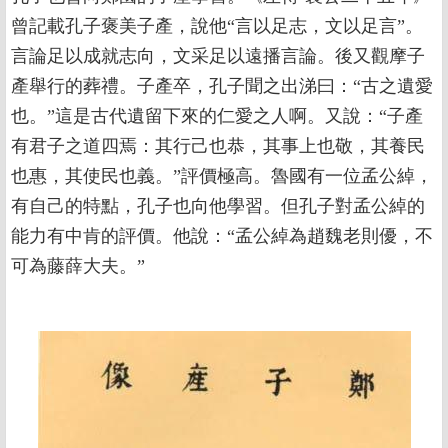
曾記載孔子褒美子產，說他“言以足志，文以足言”。
言論足以成就志向，文采足以遠播言論。後又觀摩子
產舉行的葬禮。子產卒，孔子聞之出涕曰：“古之遺愛
也。”這是古代遺留下來的仁愛之人啊。又說：“子產
有君子之道四焉：其行己也恭，其事上也敬，其養民
也惠，其使民也義。”評價極高。魯國有一位孟公綽，
有自己的特點，孔子也向他學習。但孔子對孟公綽的
能力有中肯的評價。他說：“孟公綽為趙魏老則優，不
可為藤薛大夫。”