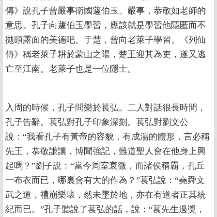
傳》說孔子曾嚴事衛國蘧伯玉。嚴事，恭敬如老師的
意思。孔子向蘧伯玉學習，應該就是學習他隱匿而不
拋頭露面的美德吧。于楚，曾向老萊子學習。《列仙
傳》稱老萊子耕於蒙山之陽，楚王迎其為吏，遂又逃
亡至江南。老萊子也是一位隱士。
入周的時候，孔子問樂於萇弘。二人對話很長時間，
孔子告辭。萇弘對孔子印象深刻。萇弘對劉文公
說：“我看孔子有黃帝的容貌，有成湯的體形，言必稱
先王，恭敬謙讓，博聞強記，難道聖人會在他身上興
起嗎？”劉子說：“當今周室衰微，而諸侯稱霸，孔丘
一布衣而已，哪裏會有大的作為？”萇弘說：“堯舜文
武之道，禮崩樂壞，然未墜於地，亦在有道者正其統
紀而已。”孔子聽說了萇弘的話，說：“萇先生過獎，