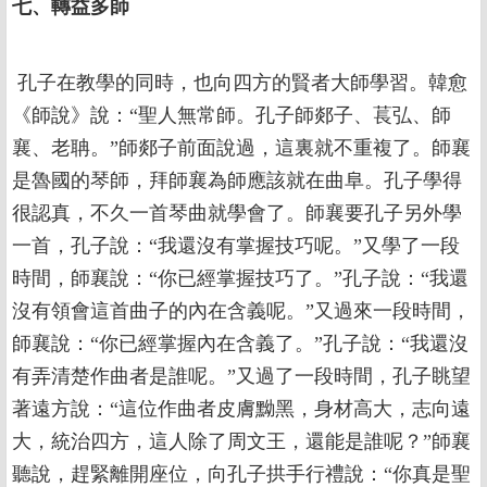
七、轉益多師
孔子在教學的同時，也向四方的賢者大師學習。韓愈
《師說》說：“聖人無常師。孔子師郯子、萇弘、師
襄、老聃。”師郯子前面說過，這裏就不重複了。師襄
是魯國的琴師，拜師襄為師應該就在曲阜。孔子學得
很認真，不久一首琴曲就學會了。師襄要孔子另外學
一首，孔子說：“我還沒有掌握技巧呢。”又學了一段
時間，師襄說：“你已經掌握技巧了。”孔子說：“我還
沒有領會這首曲子的內在含義呢。”又過來一段時間，
師襄說：“你已經掌握內在含義了。”孔子說：“我還沒
有弄清楚作曲者是誰呢。”又過了一段時間，孔子眺望
著遠方說：“這位作曲者皮膚黝黑，身材高大，志向遠
大，統治四方，這人除了周文王，還能是誰呢？”師襄
聽說，趕緊離開座位，向孔子拱手行禮說：“你真是聖