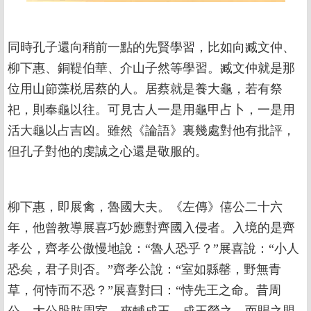
同時孔子還向稍前一點的先賢學習，比如向臧文仲、
柳下惠、銅鞮伯華、介山子然等學習。臧文仲就是那
位用山節藻棁居蔡的人。居蔡就是養大龜，若有祭
祀，則奉龜以往。可見古人一是用龜甲占卜，一是用
活大龜以占吉凶。雖然《論語》裏幾處對他有批評，
但孔子對他的虔誠之心還是敬服的。
柳下惠，即展禽，魯國大夫。《左傳》僖公二十六
年，他曾教導展喜巧妙應對齊國入侵者。入境的是齊
孝公，齊孝公傲慢地說：“魯人恐乎？”展喜說：“小人
恐矣，君子則否。”齊孝公說：“室如縣罄，野無青
草，何恃而不恐？”展喜對曰：“恃先王之命。昔周