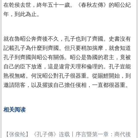
在乾侯去世，終年五十一歲。《春秋左傳》的昭公紀
年，到此為止。
就在魯昭公奔齊後不久，孔子也到了齊國。史書沒有
記載孔子為什麼到齊國。但只要稍加揣摩，就會知道
孔子到齊國與昭公有關係。昭公是魯國的君主，竟被
自己的臣下放逐，這是違背天理和倫理的。孔子豈能
熟視無睹。何況昭公對孔子很器重。從賜鯉開始，到
邀請陪客，以及擢拔自己擔任儐相，一直都很器重。
相关阅读
【张俊纶】《孔子傳》连载丨序言暨第一章：商代後