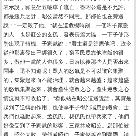
表示說，願意坐五輛車子流亡，魯昭公還是不允許。
都是緩兵之計，昭公當然不同意。郈邵伯也在旁邊
說：“一定殺了他。”就在這危機時刻，一個叫子家懿
的人，也是莊公的玄孫，發表長篇大論，一下子使形
勢出現了轉機。子家懿說：“君主還是答應他吧，政令
從他那裏發出已經很久了，窮困民眾靠他吃飯的很
多，做他一黨的人也很多，日落以後那些人是否出來
鬧事，還不知道呢！眾人的怒氣是不可以讓它集聚
的，集聚起來而不能治理，就會越來越盛；越來越盛
的怒氣集聚起來，就會產生逆叛之心，產生逆叛之心
情況就不可收拾了。”看似站在昭公這邊說話，其實是
起到了逆轉的作用，也使季平子得到喘息的機會。士
兵們也騷動起來。孟孫氏、叔孫氏也帶兵來了，他們
好像受到了子家懿的影響，三家共攻昭公。郈邵伯被
殺，昭公大敗，帶領臧昭伯、子家懿等逃到齊國，請