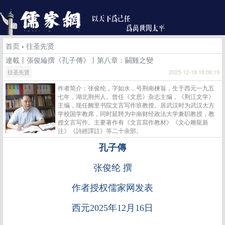
首页
›
往圣先贤
連載丨張俊綸撰《孔子傳》丨第八章：鬭雞之變
往圣先贤
2025-12-18 18:06:19
作者简介：张俊纶，字如水，号荆南楝翁，生于西元一九五
七年，湖北荆州人。曾任《文思》杂志主编，《荆江文学》
主编，现任阙里书院文言写作班教授。居武汉时为武汉大方
学校国学教席，同时延聘为中南财经政法大学兼职教授，教
授文言写作。主要著作有《文言寫作教材》《文心雕龍新
注》《詩經譯註》等二十余部。
孔子傳
张俊纶 撰
作者授权儒家网发表
西元2025年12月16日