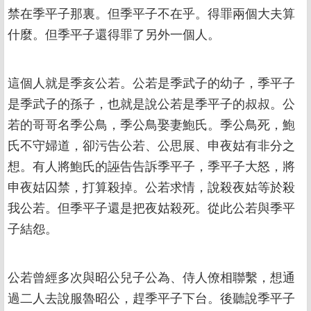
禁在季平子那裏。但季平子不在乎。得罪兩個大夫算
什麼。但季平子還得罪了另外一個人。
這個人就是季亥公若。公若是季武子的幼子，季平子
是季武子的孫子，也就是說公若是季平子的叔叔。公
若的哥哥名季公鳥，季公鳥娶妻鮑氏。季公鳥死，鮑
氏不守婦道，卻污告公若、公思展、申夜姑有非分之
想。有人將鮑氏的誣告告訴季平子，季平子大怒，將
申夜姑囚禁，打算殺掉。公若求情，說殺夜姑等於殺
我公若。但季平子還是把夜姑殺死。從此公若與季平
子結怨。
公若曾經多次與昭公兒子公為、侍人僚相聯繫，想通
過二人去說服魯昭公，趕季平子下台。後聽說季平子