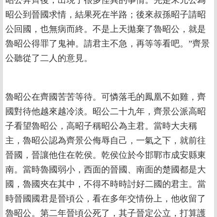
昭公奔齊後，出現了很多怪異的事情。先是宋元公為
昭公到晉國求情，結果死在半路；後來叔孫昭子請昭
公回國，也無病而終。不是上天拋棄了魯昭公，就是
魯昭公得罪了鬼神。請君主不急，再等等看吧。”齊景
公聽從了二人的意見。
魯昭公在齊國苦苦等待。可憐落毛的鳳凰不如雞，齊
國對待他越來越冷淡。昭公二十九年，齊景公派高昭
子看望魯昭公，高昭子稱昭公為主君。當時大夫稱
主，魯昭公認為齊景公侮辱自己，一氣之下，就前往
晉國，晉讓他住在乾侯。乾侯位於今邯鄲市成安縣東
南。當時魯國弱小，西面的晉國、南面的楚國都是大
國，魯國夾在其中，不得不時時討好二國的君主。當
時晉國國君是晉頃公，看在多年交情份上，他收留了
魯昭公。第二年晉頃公死了，其子晉定公立，打算護