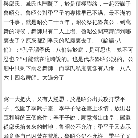
與郈氏、臧氏也鬧翻了，於是積極聯絡，一起密謀于
鲁昭公。鲁昭公對季平子的專權早已不满。最不滿的
一件事，就是昭公二十五年，昭公祭祀魯襄公，到萬
舞的時候，舞師只有二人上場。魯昭公問萬舞師到哪
裏去了？原來都到季氏的私廟裏去了。《論語·八
佾》：“孔子謂季氏，八佾舞於庭，是可忍也，孰不可
忍也？”可能就在這時說的。也是代表魯昭公說的。公
廟中只剩下兩名舞師，而季氏私廟裏卻有八佾，八八
六十四名舞師。太過分了。
窩一大把火，又有人慫恿，於是昭公出兵攻打季平
子，包圍了季武子臺。季平子站在臺上求情，放出君
臣和解的三個條件：季平子說，願意搬出曲阜，歸還
從郈氏搶奪來的封地，鲁昭公不允許；季平子又表示
願意將自己囚禁在費地，鲁昭公仍不允许；季平子又