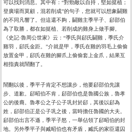
可以找到消息。其中有：“對勁敵以自持，堅如挺植；
登廣場而莫顧，混若削成”的句子，您就可以想象鬭雞
的不同凡響了。但這還不夠，鬭雞主季平子、郈邵伯
為了取勝，都在如挺植、若削成的雞身上做手腳。
《史記·魯周公世家》云：“季氏與郈氏鬭雞，季氏介
雞羽，郈氏金距。”介就是甲，季氏在雞的羽毛上偷偷
放置金甲，郈氏在雞的腳爪上偷偷套上金爪，結果互
相指責就鬧翻了。
鬧翻以後，季平子肯定不想讓步，他要郈邵伯先讓
步、道歉。郈昭伯不肯，郈邵伯也是魯國公族，魯孝
公的後裔。魯孝公之子公子巩封於郈，其後以郈為
姓，郈邵伯正是公子巩之後，當時擔任魯國的大夫。
郈邵伯出言不遜，季平子怒，一舉佔領了郈昭伯的封
地。另外季平子與臧昭伯也有矛盾，臧氏的家臣還囚