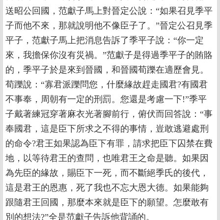
送昭公回國，范獻子馬上對晉定公說：“如果召見季平
子而他不來，那就說明他不像臣子了。”晉定公召見季
平子，范獻子馬上把消息告訴了季平子說：“你一定
來，我擔保你沒有災禍。”范獻子是得過季平子的賄賂
的，季平子於是來到晉國，和晉國荀躒在適歷會見。
荀躒說：“寡君派躒問您，什麼緣故趕走國君?有國君
不事奉，周朝有一定的刑罰。您還是考慮一下!”季平
子戴著練冠穿著麻衣光著腳前行，俯伏而回答說：“事
奉國君，這是臣下所求之不得的事情，豈敢逃避處刑
的命令?君王如果認為臣下有罪，請求把臣下囚禁在費
地，以等待君王的查問，也唯君王之命是聽。如果因
為先臣的緣故，賜臣下一死，而不斷絕季氏的後代，
這是君王的恩惠，死了我也不忘大恩大德。如果能夠
跟隨君王回國，那麼本來就是臣下的願望。怎麼敢有
別的想法?”全是范獻子告訴他背誦的。