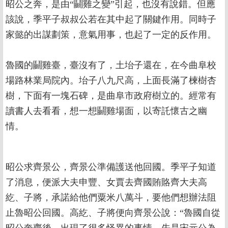
昭公之奔，是由“鬭雞之變”引起，也沒有說錯。但應
該說，季平子叔叔公若在其中起了關鍵作用。同時子
家懿的出謀劃策，意氣用事，也起了一定的反作用。
魯國的鬭雞臺，臺沒有了，土坮子還在，在今曲阜校
場路林業局院內。坮子八九尺高，上面長滿了楝樹杏
樹，下面有一塊石碑，是曲阜市政府樹立的。經常有
讀書人去看看，想一想鬭雞場面，以寄託懷古之幽
情。
昭公求齊景公，齊景公準備護送他回國。季平子知道
了消息，便派大夫申豐、女賈去齊國賄賂齊大夫高
紇、子將，承諾給他們粟米八萬斗，要他們想辦法阻
止魯昭公回國。高紇、子將便向齊景公說：“魯國自從