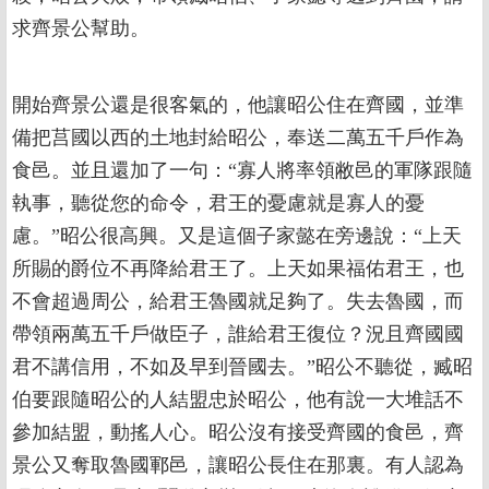
求齊景公幫助。
開始齊景公還是很客氣的，他讓昭公住在齊國，並準
備把莒國以西的土地封給昭公，奉送二萬五千戶作為
食邑。並且還加了一句：“寡人將率領敝邑的軍隊跟隨
執事，聽從您的命令，君王的憂慮就是寡人的憂
慮。”昭公很高興。又是這個子家懿在旁邊說：“上天
所賜的爵位不再降給君王了。上天如果福佑君王，也
不會超過周公，給君王魯國就足夠了。失去魯國，而
帶領兩萬五千戶做臣子，誰給君王復位？況且齊國國
君不講信用，不如及早到晉國去。”昭公不聽從，臧昭
伯要跟隨昭公的人結盟忠於昭公，他有說一大堆話不
參加結盟，動搖人心。昭公沒有接受齊國的食邑，齊
景公又奪取魯國鄆邑，讓昭公長住在那裏。有人認為