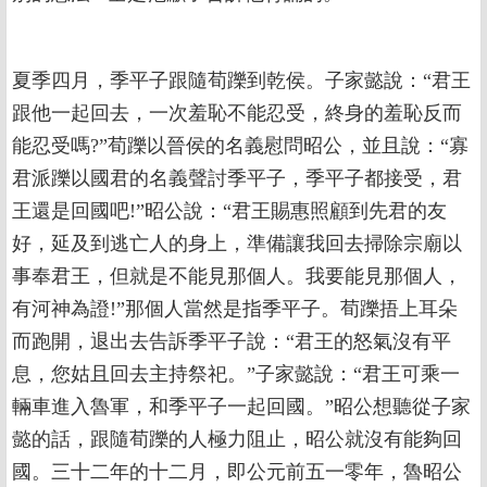
夏季四月，季平子跟隨荀躒到乾侯。子家懿說：“君王
跟他一起回去，一次羞恥不能忍受，終身的羞恥反而
能忍受嗎?”荀躒以晉侯的名義慰問昭公，並且說：“寡
君派躒以國君的名義聲討季平子，季平子都接受，君
王還是回國吧!”昭公說：“君王賜惠照顧到先君的友
好，延及到逃亡人的身上，準備讓我回去掃除宗廟以
事奉君王，但就是不能見那個人。我要能見那個人，
有河神為證!”那個人當然是指季平子。荀躒捂上耳朵
而跑開，退出去告訴季平子說：“君王的怒氣沒有平
息，您姑且回去主持祭祀。”子家懿說：“君王可乘一
輛車進入魯軍，和季平子一起回國。”昭公想聽從子家
懿的話，跟隨荀躒的人極力阻止，昭公就沒有能夠回
國。三十二年的十二月，即公元前五一零年，魯昭公