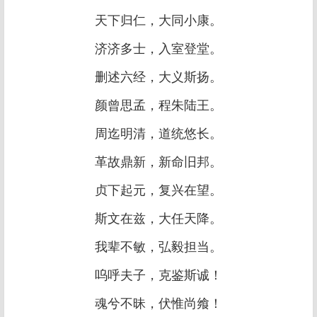
天下归仁，大同小康。
济济多士，入室登堂。
删述六经，大义斯扬。
颜曾思孟，程朱陆王。
周迄明清，道统悠长。
革故鼎新，新命旧邦。
贞下起元，复兴在望。
斯文在兹，大任天降。
我辈不敏，弘毅担当。
呜呼夫子，克鉴斯诚！
魂兮不昧，伏惟尚飨！