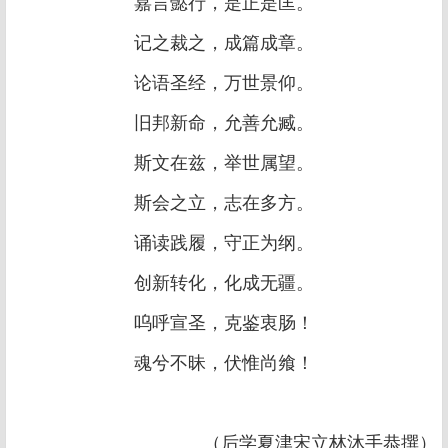
嘉言懿行，是正是匡。
记之裁之，成篇成章。
论语圣经，万世景仰。
旧邦新命，允善允臧。
斯文在兹，举世属望。
斯会之立，志在多方。
诵读践履，守正为纲。
创新转化，化成无疆。
呜呼宣圣，克鉴衷肠！
魂兮不昧，伏惟尚飨！
（后学夏津宋立林沐手恭撰）