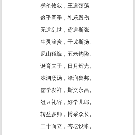
彝伦攸叙，王道荡荡。
迨乎周季，礼乐毁伤。
无道乱世，霸道斯张。
生灵涂炭，干戈斯扬。
尼山巍巍，五老钧降。
诞育夫子，日月辉光。
洙泗汤汤，泽润鲁邦。
儒学发祥，斯文永昌。
俎豆礼容，好学儿郎。
转益多师，博采众长。
三十而立，杏坛设帐。