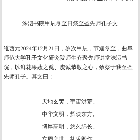
洙泗书院甲辰冬至日祭至圣先师孔子文
维西元2024年12月21日，岁次甲辰，节逢冬至，曲阜
师范大学孔子文化研究院师生齐聚先师讲堂洙泗书
院，以鲜花果蔬之奠、虔诚恭敬之心，致祭于我至圣
先师孔子。其文曰：
天地玄黄，宇宙洪荒。
中华文明，辉映东方。
博厚高明，悠久绵长。
东周之世，礼乐毁伤。