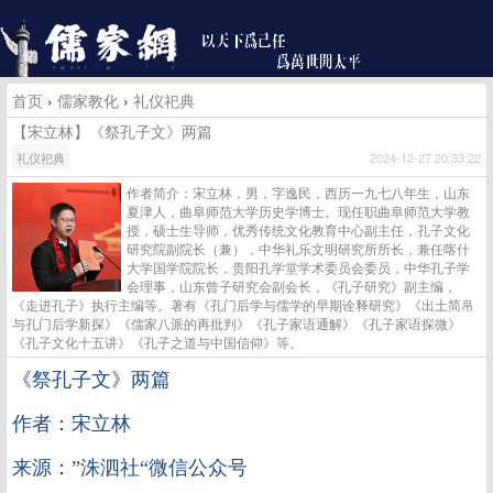
首页
›
儒家教化
›
礼仪祀典
【宋立林】《祭孔子文》两篇
礼仪祀典
2024-12-27 20:33:22
作者简介：宋立林，男，字逸民，西历一九七八年生，山东
夏津人，曲阜师范大学历史学博士。现任职曲阜师范大学教
授，硕士生导师，优秀传统文化教育中心副主任，孔子文化
研究院副院长（兼），中华礼乐文明研究所所长，兼任喀什
大学国学院院长，贵阳孔学堂学术委员会委员，中华孔子学
会理事，山东曾子研究会副会长，《孔子研究》副主编，
《走进孔子》执行主编等。著有《孔门后学与儒学的早期诠释研究》《出土简帛
与孔门后学新探》《儒家八派的再批判》《孔子家语通解》《孔子家语探微》
《孔子文化十五讲》《孔子之道与中国信仰》等。
《祭孔子文》两篇
作者：宋立林
来源：”洙泗社“微信公众号