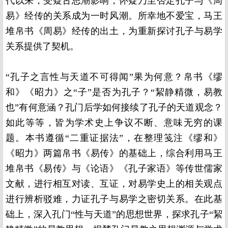
代以来，受疑古思潮影响，怀疑乃至否定孔子与《周
易》经传的关系成为一时风潮。所幸地不爱宝，马王
堆帛书《周易》经传的出土，为重新探讨孔子与易学
关系提供了契机。
“孔子之言性与天道不可得闻”果为何意？帛书《缪
和》《昭力》之“子”是否为孔子？“絜静精微，易教
也”有何意涵？孔门后学如何接续了孔子的天道观念？
如此等等，皆为学术史上争议不断、意味无穷的课
题。本书遵循“二重证据法”，在整理笺注《缪和》
《昭力》两篇帛书《易传》的基础上，综合利用马王
堆帛书《易传》与《论语》《孔子家语》等传世儒家
文献，进行相互对读、互证，对易学史上的相关观点
进行辨析驳难，力证孔子与易学之密切关系。在此基
础上，深入孔门“性与天道”的思想世界，探求孔子“絜