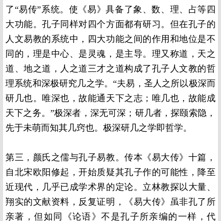
了“易传”系统。使《易》具备了象、数、理、占等四
大功能。孔子同样对四个方面都有研习。但在孔子的
人文易教的系统中，四大功能之间的作用和地位是不
同的，理是中心、是灵魂，是主导。理又称道，天之
道、地之道，人之道三才之道构成了孔子人文教的哲
理系统和深极研究几之学。“夫易，圣人之所以极深而
研几也。唯深也，故能通天下之志；唯几也，故能成
天下之务。”极深者，深无可深；研几者，探颐索隐，
先于未萌而知其几窍也。极深研几之学即哲学。
第三，颜氏之儒与孔子易教。传本《易大传》十篇，
自北宋欧阳修起，开始质疑其孔子作的可能性，降至
近现代，几乎已成学术界的定论。立林教探以大量、
翔实的文献资料，反复证明，《易大传》虽非孔了所
亲著，但如同《论语》不是孔子所亲编的一样，代