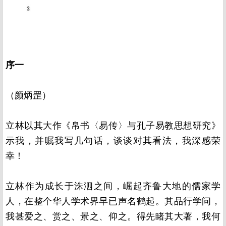
序一
（颜炳罡）
立林以其大作《帛书〈易传〉与孔子易教思想研究》
示我，并嘱我写几句话，谈谈对其看法，我深感荣
幸！
立林作为成长于洙泗之间，崛起齐鲁大地的儒家学
人，在整个华人学术界早已声名鹤起。其品行学问，
我甚爱之、赏之、景之、仰之。得先睹其大著，我何