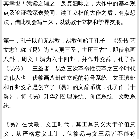
其幸也！我读之诵之，反复涵咏之，大作中的基本观
点及论证我深表赞同。读了立林的大作之后，有点想
法，借此机会写出来，以就教于立林和学界友朋。
第一，孔子以前无易教，易教创始于孔子。《汉书·艺
文志》称《易》为 “人更三圣，世历三古”，即伏羲画
八卦，周文王演为六十四卦，并作卦爻辞，孔子作
《易传》。三圣者，易之三次革命性变革之三个时代
之伟人也。伏羲画八卦建立起的符号系统，文王演卦
和作卦爻辞是创立了《易》的文辞系统，孔子作《十
翼》，将《易》升华到哲理系统、价值系统、文教系
统。
《易》在伏羲、文王时代，其工具意义大于价值意
义，从严格意义上讲，伏羲易与文王易皆不能称