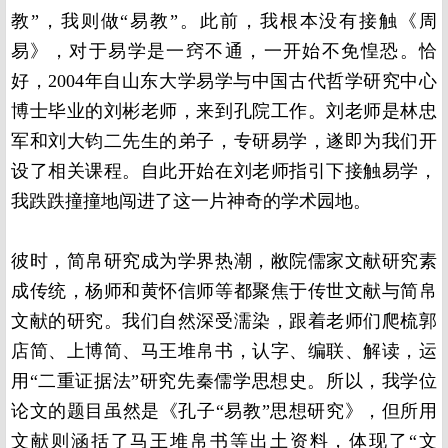
教”，我则做“易教”。此前，我根本没有接触《周
易》，对于易学是一窍不通，一开始不免惶恐。恰
好，2004年自山东大学易学与中国古代哲学研究中心
博士毕业的刘彬老师，来到孔院工作。刘老师是林忠
军和刘大钧二先生的弟子，专研易学，遂即为我们开
设了相关课程。自此开始在刘老师指引下接触易学，
我跌跌撞撞地闯进了这一片神奇的学术园地。
彼时，简帛研究成为学界热潮，敝院儒家文献研究素
成传统，杨师和黄怀信师等都聚焦于传世文献与简帛
文献的研究。我们自然深受濡染，跟着老师们爬梳郭
店简、上博简、马王堆帛书，认字、编联、解读，运
用“二重证据法”研究先秦儒学思想史。所以，我学位
论文的题目虽然是《孔子“易教”思想研究》，但所用
文献则涵括了马王堆帛书等出土资料，体现了“文