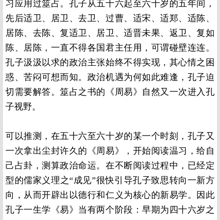
习应用过筮占。孔子从五十六起至六十岁的五年间，
先后适卫、居卫、去卫、过曹、适宋、适郑、适陈、
居陈、去陈、复适卫、居卫、适晋未果、返卫、复如
陈、居陈，一直不得各国君主任用，可谓碰壁连连。
孔子汲汲以求的政治主张始终不得实现，其心情之困
惑、苦闷可想而知。政治机遇为何如此难逢，孔子迫
切需要解答。筮占之书的《周易》自然又一次进入孔
子视野。
可以推测，在五十六至六十岁的某一个时刻，孔子又
一次拿出尘封许久的《周易》，开始阅读温习，给自
己占卦，测算政治命运。在不断阅读过程中，已经定
型的儒家义理之“成见”很快引导孔子致思转向一新方
向，从而开辟出以德行和仁义为核心的新易学。因此
孔子一生学《易》当有两个阶段：早期为四十六岁之