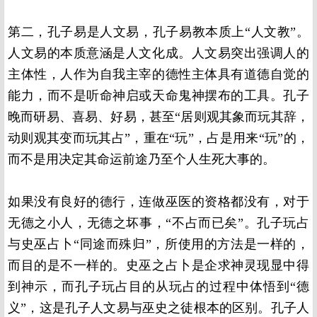
第二，孔子易是人文易，孔子易教本质上“人文教”。
人文易的本质意涵是人文化成。人文易突出强调人的
主体性，人作为自我主宰的德性主体具有道德自觉的
能力，而不是听命神启或天命鬼神摆布的工具。孔子
晚而研易、喜易、好易，甚至“居则观其象而玩其辞，
动则观其变而玩其占”，重在“玩”，占是用来“玩”的，
而不是用决定其命运前途乃至个人生死大事的。
如果没有良好的德行，连做巫医的资格都没有，对于
无德之小人，无德之坏事，“不占而已矣”。孔子玩占
与史巫占卜“同途而殊归”，所使用的方法是一样的，
而目的是不一样的。史巫之占卜是企求神灵现显中得
到神示，而孔子玩占目的从玩占的过程中体悟到“德
义”，这是孔子人文易与巫史之徒根本的区别。孔子人