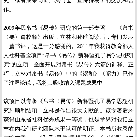
究，续有成果问世。我们也一直保持易学的交流和合
作。
2009年我帛书《易传》研究的第一部专著——《帛书
〈要〉篇校释》出版，立林和孙航阅读后，专门发表
一篇书评，这是十分感谢的。2011年我获得教育部人
文社科基金项目“帛书《易传》新释暨孔子易学思想研
究”的立项，全面开展对帛书《易传》六篇的训释。正
巧，立林对帛书《易传》中的《缪和》《昭力》已作
了注释论说，我将其吸收纳入课题成果中。
该项目以专著《帛书〈易传〉新释暨孔子易学思想研
究》顺利结项，立林是作出很大贡献的。该专著后来
获得山东省社科优秀成果一等奖，也是学界对包括立
林在内我们研究团队水平认可的明证。本书所收录的