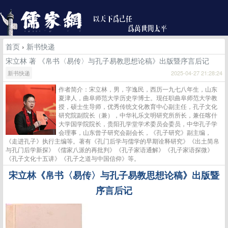
首页
›
新书快递
宋立林 著 《帛书〈易传〉与孔子易教思想论稿》出版暨序言后记
新书快递
2025-04-27 21:28:24
作者简介：宋立林，男，字逸民，西历一九七八年生，山东
夏津人，曲阜师范大学历史学博士。现任职曲阜师范大学教
授，硕士生导师，优秀传统文化教育中心副主任，孔子文化
研究院副院长（兼），中华礼乐文明研究所所长，兼任喀什
大学国学院院长，贵阳孔学堂学术委员会委员，中华孔子学
会理事，山东曾子研究会副会长，《孔子研究》副主编，
《走进孔子》执行主编等。著有《孔门后学与儒学的早期诠释研究》《出土简帛
与孔门后学新探》《儒家八派的再批判》《孔子家语通解》《孔子家语探微》
《孔子文化十五讲》《孔子之道与中国信仰》等。
宋立林《帛书〈易传〉与孔子易教思想论稿》出版暨
序言后记