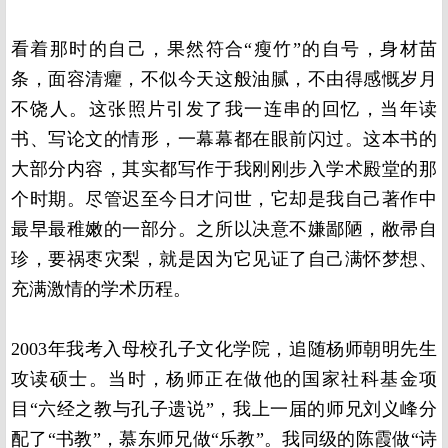
看着那时的自己，果然符合“瘦竹”的自号，身材苗
条，面容清癯，不似今天这般油腻，不由得感慨岁月
不饶人。这张照片引发了我一连串的回忆，当年读
书、写论文的情形，一幕幕都在眼前闪过。这本书的
大部分内容，其实都写作于我刚刚步入学术殿堂的那
个时期。尽管迟至今日才问世，它却是我自己著作中
最早最稚嫩的一部分。之所以决意不嫌鄙陋，敝帚自
珍，要祸枣灾梨，就是因为它见证了自己满怀梦想、
充满激情的学术历程。
2003年我考入母校孔子文化学院，追随杨师朝明先生
攻读硕士。当时，杨师正在做他的国家社科基金项
目“六经之教与孔子遗说”，我上一届的师兄刘义峰分
配了“书教”，慕东师兄做“乐教”。我同级的陈霞做“诗