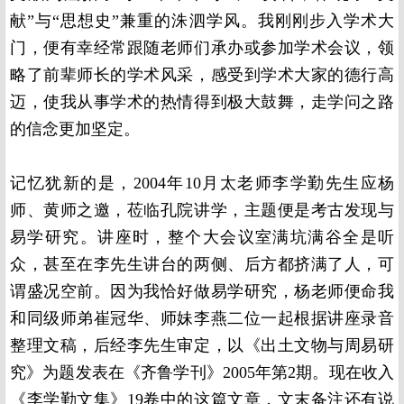
献”与“思想史”兼重的洙泗学风。我刚刚步入学术大
门，便有幸经常跟随老师们承办或参加学术会议，领
略了前辈师长的学术风采，感受到学术大家的德行高
迈，使我从事学术的热情得到极大鼓舞，走学问之路
的信念更加坚定。
记忆犹新的是，2004年10月太老师李学勤先生应杨
师、黄师之邀，莅临孔院讲学，主题便是考古发现与
易学研究。讲座时，整个大会议室满坑满谷全是听
众，甚至在李先生讲台的两侧、后方都挤满了人，可
谓盛况空前。因为我恰好做易学研究，杨老师便命我
和同级师弟崔冠华、师妹李燕二位一起根据讲座录音
整理文稿，后经李先生审定，以《出土文物与周易研
究》为题发表在《齐鲁学刊》2005年第2期。现在收入
《李学勤文集》19卷中的这篇文章，文末备注还有说