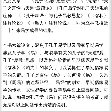
六篇文章——《孔子“易教”思想研究》《〈论语〉“夫
子之言性与天道”章疏论》《孔门后学对孔子天道观的
诠释》《〈孔子家语〉与孔子易教思想》《〈缪和〉
注释论说》《〈昭力〉注释论说》，即为立林教授近
二十年来易学成果的结集。
本书六篇论文，聚焦于孔子易学以及儒家早期易学，
涉及孔子学《易》、与易学有关的孔子的“天道”观、
孔子“易教”思想，以及格外珍贵的早期儒家易学文献
《缪和》《昭力》的释义，可以说抓住了早期儒家易
学的关键。孔子是否学《易》，如何读《易》，关系
到《周易》的诠释路径、“易经”的创立、早期儒家易
学的传承、义理易学的要旨等易学史上重要问题。可
以说，如果对孔子学《易》问题没有深入的考证，就
无法对以上问题作出清楚的说明。