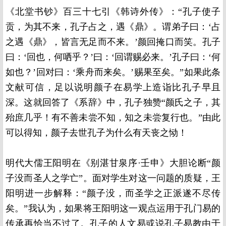
《北堂书钞》百三十七引《韩诗外传》：“孔子使子
贡，为其不来，孔子占之，遇《鼎》。谓弟子曰：‘占
之遇《鼎》，皆言无足而不来。’颜回掩口而笑。孔子
曰：‘回也，何哂乎？’曰：‘回谓赐必来。’孔子曰：‘何
如也？’回对曰：‘乘舟而来矣。’赐果至矣。”如果此条
文献可信，足以说明颜子在易学上造诣比孔子早且
深。这就回答了《系辞》中，孔子独赞“颜氏之子，其
殆庶几乎！有不善未尝不知，知之未尝复行也。”由此
可以得知，颜子去世孔子为什么有天丧之恸！
明代大儒王阳明在《别湛甘泉序·壬申》大胆论断“颜
子没而圣人之学亡”。面对学生对这一问题的质疑，王
阳明进一步解释：“颜子没，而圣学之正派遂不尽传
矣。”我认为，如果将王阳明这一观点运用于孔门易的
传承再恰当不过了。孔子的人文易或说孔子易教由于