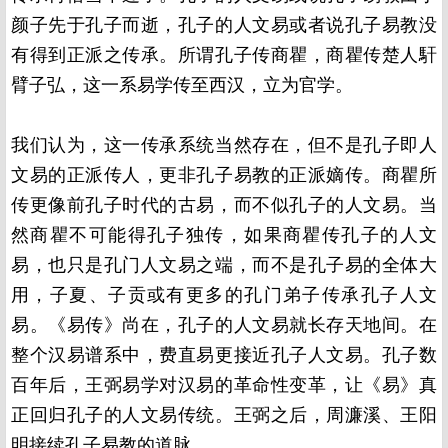
颜子先于孔子而逝，孔子的人文易或者说孔子易教没
有得到正派之传承。所谓孔子传商瞿，商瞿传楚人馯
臂子弘，这一系易学传至西汉，立为官学。
我们认为，这一传承系统当然存在，但不是孔子即人
文易的正派传人，更非孔子易教的正派嫡传。商瞿所
传更像前孔子时代的古易，而不似孔子的人文易。当
然商瞿不可能得孔子独传，如果商瞿传孔子的人文
易，也只是孔门人文易之端，而不是孔子易的全体大
用，子夏、子贡或有更多的孔门弟子传承孔子人文
易。《易传》尚在，孔子的人文易就长存天地间。在
整个汉易谱系中，费直易更接近孔子人文易。孔子数
百年后，王弼易学对汉易的革命性变革，让《易》真
正回归孔子的人文易传统。王弼之后，周濂溪、王阳
明接续孔子易教的道脉。