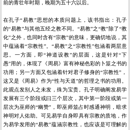
前的青壮年时期，晚期为五十六以后。
在孔子“易教”思想的本质问题上，该书指出：孔子
的“易教”与其他五经之教不同。“易教”之“教”除了“教
化”之外，也同时含有“宗教”的意味，更确切地说，其
中蕴涵着“宗教性”。“易教”之“宗教性”包涵着两层意
思。一方面，即“神道设教”的层面，这是针对“下
愚”用的，体现了《周易》富有神秘色彩的卜筮之书的
功用；另一方面又包涵着针对君子修身的“宗教性”，
这又是《周易》作为“性与天道”的哲理之书的功用。
此观点发别人之未发，殊为宝贵。孔子明确阐发易学
发展有三个阶段或曰三个层次，其中第一阶段或第一
层次为巫师的“幽赞”，即巫师筮占时感通神明，暗求
神明对人佑助。可见易学自身即具有宗教的质地，作
为易学发用的“易教”蕴涵宗教性，也应该是可理解的