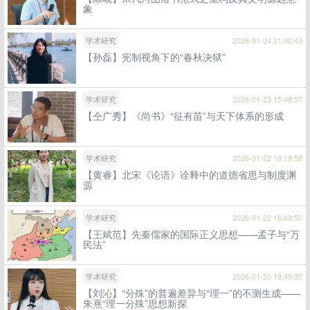
象
学术研究
2026-01-24 21:40:43
【孙磊】宪制视角下的“春秋决狱”
学术研究
2026-01-23 15:48:57
【仝广秀】《尚书》“征有苗”与天下体系的形成
学术研究
2026-01-22 19:18:58
【黄睿】北宋《论语》诠释中的道德省思与制度渊
源
学术研究
2026-01-22 16:49:50
【王斌范】先秦儒家的国际正义思想——孟子与“万
民法”
学术研究
2026-01-20 18:49:35
【刘沁】“分殊”的普遍差异与“理一”的不测生成——
朱熹“理一分殊”思想新探