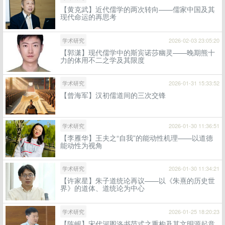
【黄克武】近代儒学的两次转向——儒家中国及其
现代命运的再思考
学术研究
2026-02-03 23:05:20
【郭潇】现代儒学中的斯宾诺莎幽灵——晚期熊十
力的体用不二之学及其限度
学术研究
2026-01-31 15:33:52
【曾海军】汉初儒道间的三次交锋
学术研究
2026-01-30 11:36:51
【李雁华】王夫之“自我”的能动性机理——以道德
能动性为视角
学术研究
2026-01-30 11:34:21
【许家星】朱子道统论再议——以《朱熹的历史世
界》的道体、道统论为中心
学术研究
2026-01-25 18:20:23
【陈岘】宋代河图洛书范式之重构及其文明源起意