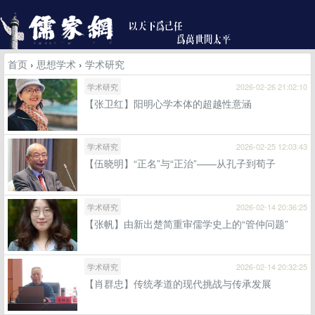
首页
›
思想学术
›
学术研究
学术研究
2026-02-26 21:02:10
【张卫红】阳明心学本体的超越性意涵
学术研究
2026-02-25 12:03:43
【伍晓明】“正名”与“正治”——从孔子到荀子
学术研究
2026-02-14 20:36:25
【张帆】由新出楚简重审儒学史上的“管仲问题”
学术研究
2026-02-14 20:32:25
【肖群忠】传统孝道的现代挑战与传承发展