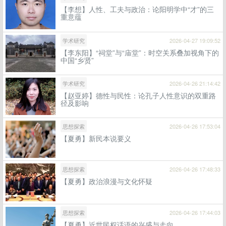
【李想】人性、工夫与政治：论阳明学中“才”的三
重意蕴
学术研究
2026-04-27 19:09:52
【李东阳】“祠堂”与“庙堂”：时空关系叠加视角下的
中国“乡贤”
学术研究
2026-04-26 21:14:42
【赵亚婷】德性与民性：论孔子人性意识的双重路
径及影响
思想探索
2026-04-26 17:53:04
【夏勇】新民本说要义
思想探索
2026-04-26 17:48:33
【夏勇】政治浪漫与文化怀疑
思想探索
2026-04-26 17:44:03
【夏勇】近世民权话语的兴盛与走向