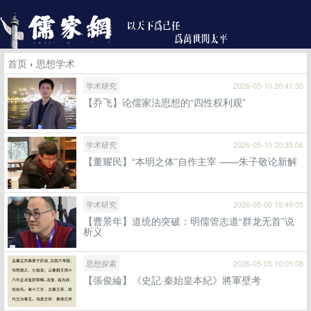
首页
›
思想学术
学术研究
2026-05-10 20:41:30
【乔飞】论儒家法思想的“四性权利观”
学术研究
2026-05-10 20:35:06
【董耀民】“本明之体”自作主宰 ——朱子敬论新解
学术研究
2026-05-06 19:49:05
【曹景年】道统的突破：明儒管志道“群龙无首”说
析义
思想探索
2026-05-05 10:05:08
【張俊綸】《史記·秦始皇本紀》將軍壁考