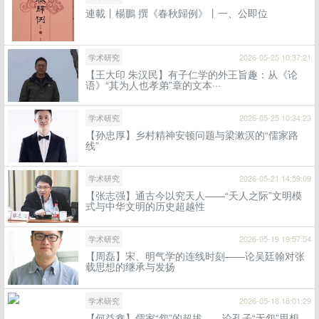
連載丨楊鵬 撰《春秋歸例》丨一、公即位
学术研究
2026-05-25 10:37:21
【王大印 朱汉民】有子仁学的外王旨趣：从《论
语》“其为人也孝弟”章的文本···
学术研究
2026-05-25 10:34:23
【孙忠厚】乡村精神安顿问题与梁漱溟的“儒家路
线”
学术研究
2026-05-21 14:59:09
【张志强】通古今以究天人——“天人之际”文明模
式与中华文明的历史超越性
学术研究
2026-05-19 19:57:54
【周磊】宋、明气学的连线时刻——论吴廷翰对张
载思想的继承与发扬
学术研究
2026-05-18 18:01:29
【何益鑫】儒家“怨”的超拔——论孔子“无怨”思想