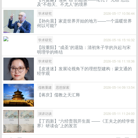
及“不怨天、不尤人”的境界
学术研究
2026-05-17 10:56:44
【孙向晨】家是世界开始的地方——一个温暖世界
何以可能?
学术研究
2026-05-16 15:16:32
【段重阳】“成圣”的退隐：清初朱子学的兴起与宋
明理学的终结
学术研究
2026-05-16 11:18:36
【皮迷迷】发展论视角下的理想型建构：蒙文通的
经学观
儒教重建
思想探索
2026-05-14 09:13:54
【蒋庆】儒教之天汇释
演讲访谈
2026-05-11 11:24:00
【丁四新】“六经责我开生面 ——《王夫之的经学世
界》研读会”上的发言