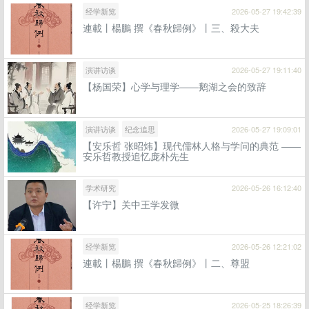
经学新览
2026-05-27 19:42:39
連載丨楊鵬 撰《春秋歸例》丨三、殺大夫
演讲访谈
2026-05-27 19:11:40
【杨国荣】心学与理学——鹅湖之会的致辞
演讲访谈
纪念追思
2026-05-27 19:09:01
【安乐哲 张昭炜】现代儒林人格与学问的典范 ——
安乐哲教授追忆庞朴先生
学术研究
2026-05-26 16:12:40
【许宁】关中王学发微
经学新览
2026-05-26 12:21:02
連載丨楊鵬 撰《春秋歸例》丨二、尊盟
经学新览
2026-05-25 18:26:39