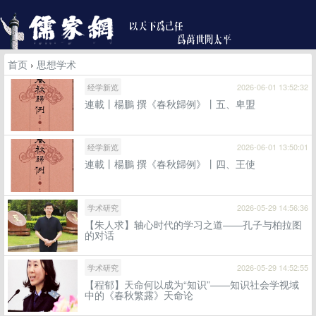
首页
›
思想学术
经学新览
2026-06-01 13:52:32
連載丨楊鵬 撰《春秋歸例》丨五、卑盟
经学新览
2026-06-01 13:50:01
連載丨楊鵬 撰《春秋歸例》丨四、王使
学术研究
2026-05-29 14:56:36
【朱人求】轴心时代的学习之道——孔子与柏拉图
的对话
学术研究
2026-05-29 14:52:55
【程郁】天命何以成为“知识”——知识社会学视域
中的《春秋繁露》天命论