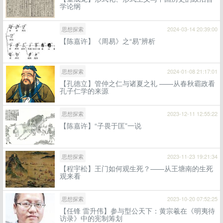
学论纲
思想探索
2024-03-14 20:39:00
【陈嘉许】《周易》之“易”辨析
思想探索
2024-01-08 21:17:01
【孔德立】管仲之仁与诸夏之礼 ——从春秋霸政看
孔子仁学的来源
思想探索
2023-12-11 12:55:22
【陈嘉许】“子畏于匡”一说
思想探索
2023-11-23 19:21:34
【程宇松】王门如何观生死？——从王塘南的生死
观来看
思想探索
2023-10-20 07:52:25
【任锋 雷升伟】参与型公天下：黄宗羲在《明夷待
访录》中的宪制筹划