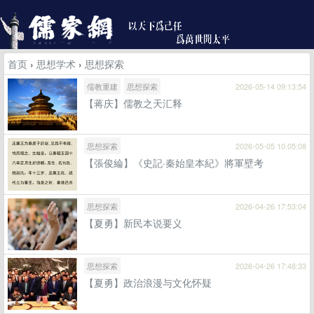
首页
›
思想学术
›
思想探索
儒教重建
思想探索
2026-05-14 09:13:54
【蒋庆】儒教之天汇释
思想探索
2026-05-05 10:05:08
【張俊綸】《史記·秦始皇本紀》將軍壁考
思想探索
2026-04-26 17:53:04
【夏勇】新民本说要义
思想探索
2026-04-26 17:48:33
【夏勇】政治浪漫与文化怀疑