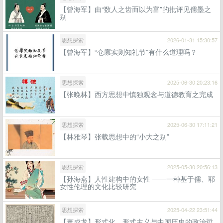
【曾海军】由“数人之齿而以为富”的批评见儒墨之
别
思想探索
2026-01-31 15:30:57
【曾海军】“仓廪实则知礼节”有什么道理吗？
思想探索
2025-06-30 20:23:16
【张晚林】西方思想中慎独观念与道德教育之完成
思想探索
2025-06-30 17:11:21
【林雅琴】张载思想中的“小大之别”
思想探索
2025-05-30 20:56:13
【孙海燕】人性建构中的女性 ——一种基于儒、耶
女性伦理的文化比较研究
思想探索
2025-04-22 23:51:44
【董成龙】形式化、形式主义与中国历史的政治哲