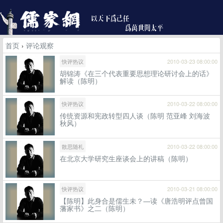
首页
›
评论观察
快评热议
2010-03-23 08:00:00
胡锦涛《在三个代表重要思想理论研讨会上的话》
解读（陈明）
快评热议
2010-03-22 08:00:00
传统资源和宪政转型四人谈（陈明 范亚峰 刘海波
秋风）
散思随札
2010-03-22 08:00:00
在北京大学研究生座谈会上的讲稿（陈明）
快评热议
2010-03-21 08:00:00
【陈明】此身合是儒生未？—读《唐浩明评点曾国
藩家书》之二（陈明）