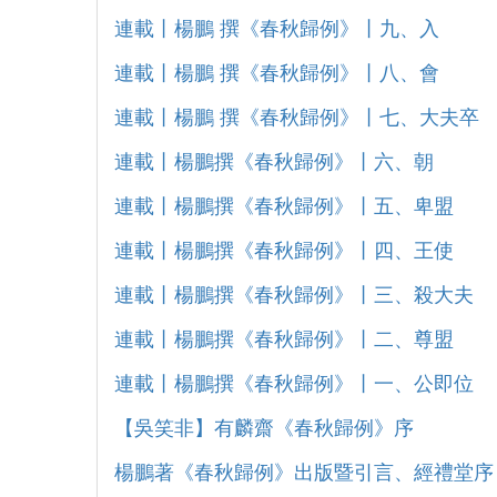
連載丨楊鵬 撰《春秋歸例》丨九、入
連載丨楊鵬 撰《春秋歸例》丨八、會
連載丨楊鵬 撰《春秋歸例》丨七、大夫卒
連載丨楊鵬撰《春秋歸例》丨六、朝
連載丨楊鵬撰《春秋歸例》丨五、卑盟
連載丨楊鵬撰《春秋歸例》丨四、王使
連載丨楊鵬撰《春秋歸例》丨三、殺大夫
連載丨楊鵬撰《春秋歸例》丨二、尊盟
連載丨楊鵬撰《春秋歸例》丨一、公即位
【吳笑非】有麟齋《春秋歸例》序
楊鵬著《春秋歸例》出版暨引言、經禮堂序