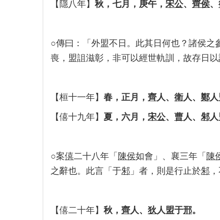
【隱八年】
秋，七月，庚午，
宋公
、
齊侯
、
○傳曰：「外盟不日。此其日何也？諸侯之
喪，盟詛滋彰，非可以經世軌訓，故存日以
【桓十一年】
春，正月，
齊
人、
衛
人、
鄭
人
【僖十九年】
夏，六月，
宋公
、
曹
人、
邾
人
○案
僖
二十八年「
陳侯
如會」、襄三年「
陳
之辭也。此言「于
邾
」者，則是行止於
邾
，
【僖二十年】
秋，
齊
人、
狄
人盟于
邢
。