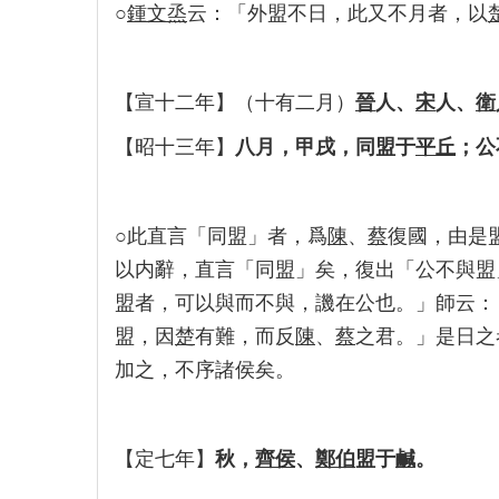
○
鍾文烝
云：「外盟不日，此又不月者，以
【宣十二年】（十有二月）
晉
人、
宋
人、
衛
【昭十三年】
八月
，
甲戌，同盟于
平丘
；
公
○此直言「同盟」者，爲
陳
、
蔡
復國，由是
以内辭，直言「同盟」矣，復出「公不與盟
盟者，可以與而不與，譏在公也。」師云：
盟，因
楚
有難，而反
陳
、
蔡
之君。」是日之
加之，不序諸侯矣。
【定七年】
秋，
齊侯
、
鄭伯
盟于
鹹
。