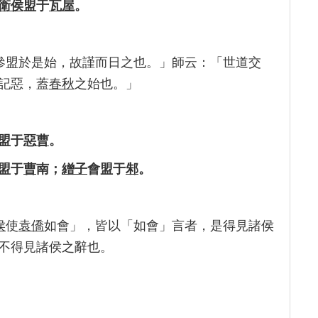
衛侯
盟于
瓦屋
。
參盟於是始，故謹而日之也。」師云：「世道交
記惡，蓋
春秋
之始也。」
盟于
惡曹
。
盟于
曹
南
；
繒子
會盟于
邾
。
侯
使
袁僑
如會」，皆以「如會」言者，是得見諸侯
不得見諸侯之辭也。