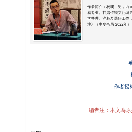
作者简介：杨鹏，男，西
易专业。甘肃传统文化研
学整理、注释及课研工作
注》（中华书局 2022年
作者授
編者注：本文為原