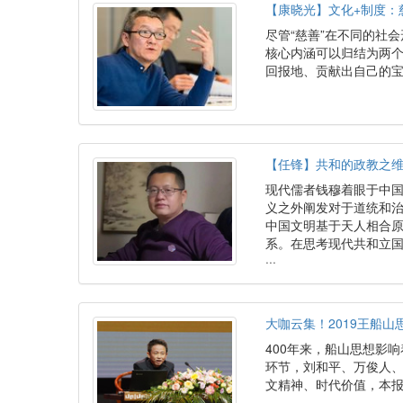
【康晓光】文化+制度：
尽管“慈善”在不同的社
核心内涵可以归结为两个
回报地、贡献出自己的
【任锋】共和的政教之
现代儒者钱穆着眼于中
义之外阐发对于道统和
中国文明基于天人相合
系。在思考现代共和立
···
大咖云集！2019王船
400年来，船山思想影
环节，刘和平、万俊人
文精神、时代价值，本