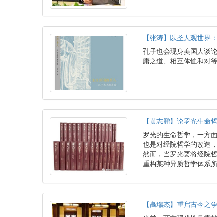
【张涛】以圣人观世界
孔子也会现身美国人谈
庸之道、相互体恤和对
【黄志鹏】论罗光生命
罗光的生命哲学，一方
也是对经院哲学的改造，
然而，当罗光要将经院哲
重构某种异质哲学体系
【高瑞杰】重启古今之