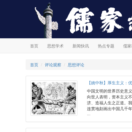
首页
思想学术
新闻快讯
热点专题
儒家
首页
评论观察
思想评论
【姚中秋】厚生主义：
中国文明的世界历史意
向世人表明，资本主义
济、造福人生之正道。我
连贯地刻画出中国几千
···