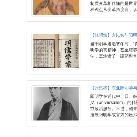
制度变革相伴随的是世
种观点从变革角度言，认
【张昭炜】方以智与阳
当阳明学遭遇寒冬时，“
明学的真精神，甚至培
学，烹炮诸子，建药树堂
【张崑将】东亚阳明学
阳明学在近代中、日、韩
义（universalism
或政治服务。不过，如
推展阳明学或官方的压抑