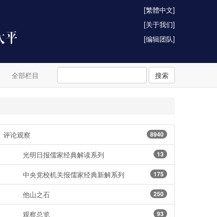
[繁體中文]
[关于我们]
[编辑团队]
全部栏目
搜索
评论观察
8940
光明日报儒家经典解读系列
13
中央党校机关报儒家经典新解系列
175
他山之石
250
观察总览
93