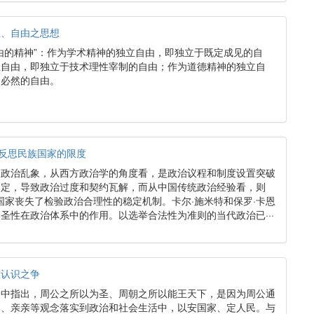
立、自由之思想
由的精神”：作为学术精神的独立自由，即独立于既定成见的自
立自由，即独立于技术理性宰制的自由；作为道德精神的独立自
的必然的自由。
：反思民族国家的限度
的政治乱象，从西方政治学的角度看，是政治议程和制度设置突破
约定，导致政治过度和契约瓦解，而从中国传统政治经验看，则
，国家丧失了检验政治合理性的稳定机制。卡尔·施米特和保罗·卡恩
圣性在政治体系中的作用。以选举合法性为准则的当代政治已···
重认识之争
》中指出，周公之所以为圣、周朝之所以能王天下，是因为周公通
尊、亲亲等观念落实到政治和社会生活中，以安国家、定人民。与