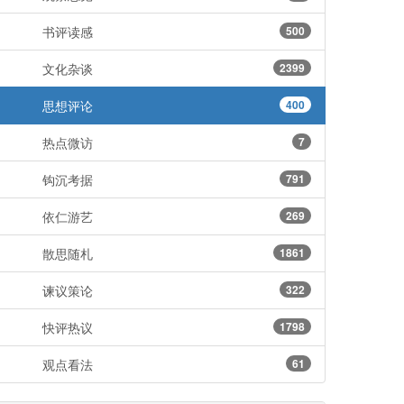
书评读感
500
文化杂谈
2399
思想评论
400
热点微访
7
钩沉考据
791
依仁游艺
269
散思随札
1861
谏议策论
322
快评热议
1798
观点看法
61