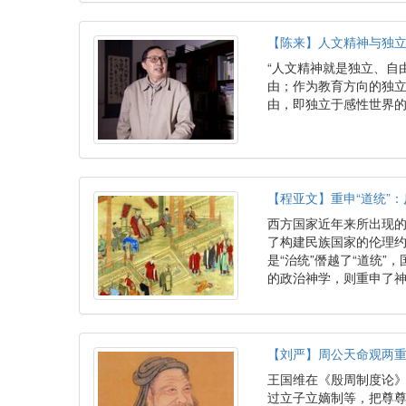
【陈来】人文精神与独
“人文精神就是独立、自
由；作为教育方向的独
由，即独立于感性世界
【程亚文】重申“道统”
西方国家近年来所出现
了构建民族国家的伦理
是“治统”僭越了“道统”
的政治神学，则重申了神
【刘严】周公天命观两
王国维在《殷周制度论
过立子立嫡制等，把尊