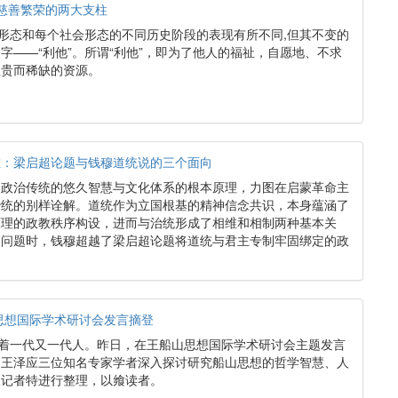
慈善繁荣的两大支柱
会形态和每个社会形态的不同历史阶段的表现有所不同,但其不变的
字——“利他”。所谓“利他”，即为了他人的福祉，自愿地、不求
宝贵而稀缺的资源。
维：梁启超论题与钱穆道统说的三个面向
国政治传统的悠久智慧与文化体系的根本原理，力图在启蒙革命主
治统的别样诠解。道统作为立国根基的精神信念共识，本身蕴涵了
原理的政教秩序构设，进而与治统形成了相维和相制两种基本关
国问题时，钱穆超越了梁启超论题将道统与君主专制牢固绑定的政
山思想国际学术研讨会发言摘登
响着一代又一代人。昨日，在王船山思想国际学术研讨会主题发言
、王泽应三位知名专家学者深入探讨研究船山思想的哲学智慧、人
报记者特进行整理，以飨读者。