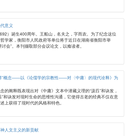
现代意义
1692）诞生400周年。王船山，名夫之，字而农。为了纪念这位
、哲学家，衡阳市人民政府等单位将于近日在湖南省衡阳市举
研讨会”。本刊撷取部分会议论文，以飨读者。
群”概念——以《论儒学的宗教性——对〈中庸〉的现代诠释》为
念的阐释既表现出对《中庸》文本中潜藏义理的“汲舀”和诀发，
舀”和诀发对现时生命的思维性沟通，它使得古老的经典不仅在意
表述上获得了现时代的风格和特色。
精神人文主义的新贡献