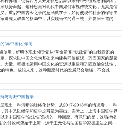
的种种弊端，使得西方人开始反思启蒙以来种种价值观念的缺陷，
思潮顺势而起。这种思潮对现代中国如何审视传统文化，尤其是儒
意义。重启中国古今之争的意涵就在于，如何使现代社会的保守主
家道统大叙事的格局中，以实现当代的通三统，并复归王道的···
的“再中国化”倾向
遍使用，鲜明体现出领导党从“革命党”到“执政党”的自我意识的
肯定。探求以中国文化为基础来构建共同价值观、巩固国家的凝聚
明。大量、积极地运用中国文化的资源以重建和巩固政治合法性，
党的特色。放眼未来，这种顺应时代的发展只会增强，不会减
之辩与海派中国哲学
现出一种清晰的脉络化趋势。从2017-2018年的情况看，一种
现，其中又以经学和哲学之辩最为突出。实际上，上海中国哲学界
以来中国哲学“合法性”危机的一种回应。有意思的是，这场持续
性”的讨论就肇始于上海，源于王元化与法国哲学家德里达之间···