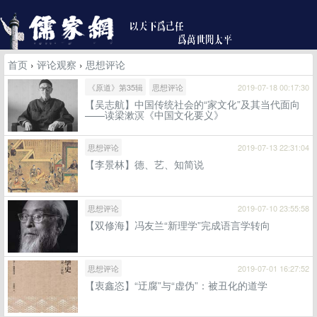
首页
›
评论观察
›
思想评论
《原道》第35辑
思想评论
2019-07-18 00:17:30
【吴志航】中国传统社会的“家文化”及其当代面向
——读梁漱溟《中国文化要义》
思想评论
2019-07-13 22:31:04
【李景林】德、艺、知简说
思想评论
2019-07-10 23:55:58
【双修海】冯友兰“新理学”完成语言学转向
思想评论
2019-07-01 16:27:52
【衷鑫恣】“迂腐”与“虚伪”：被丑化的道学