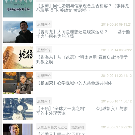
【激辩】同性婚姻与儒家观念是否相容？（张祥龙
范瑞平 吴飞 关啟文 黄启祥···
思想评论
2019-05-20 09:13:21
【曾海龙】大同是理想还是现实运动？ ——基于熊
十力与康有为的立场
思想评论
2019-05-14 08:28:22
【崔海东】从《论语》“明体达用”看蒋庆政治儒学
判教之误
思想评论
2019-05-11 22:44:12
【杨国荣】心学视域中的人类命运共同体
思想评论
2019-05-10 11:50:12
【王锐】“全球大一统之制”——《地球新义》与廖
平的中外形势论
反思五四新文化运动
思想评论
2019-05-09 10:22:30
【邓秉元】哪一个“五四”？