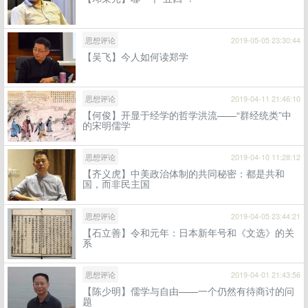
思想评论
2019-05-05 23:30:44
【吴飞】今人如何读郑学
思想评论
2019-04-11 21:46:10
【何俊】开显于经学的哲学洪流——“群经统类”中
的宋明儒学
思想评论
2019-04-10 11:28:12
【齐义虎】中美政治体制的共同秘密：都是共和
国，而非民主国
思想评论
2019-04-05 23:44:21
【石立善】令和元年：日本新年号和《文选》的关
系
思想评论
2019-04-01 21:43:56
【陈少明】儒学与自由——一个仍然有待商讨的问
题