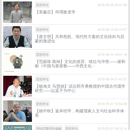
思想评论
2019-06-26 20:31:36
【衷鑫恣】何谓敌道学
思想评论
2019-06-13 00:15:57
【唐文明】共和危机、现代性方案的文化转向与启
蒙的激进化
思想评论
2019-06-10 18:41:18
【范丽珠 陈纳】文化的差异、错位与冲突——谢和
耐《中国与基督教——中西文化···
思想评论
2019-06-04 21:41:57
【杨海文 马慧娟】试论郭齐勇教授的中国古代儒学
研究——以孟子为中心
思想评论
2019-05-27 16:53:28
【姚中秋】返本经学，构建儒家人文与社会科学体
系
同性恋暨同性婚姻
思想评论
2019-05-21 09:12:14